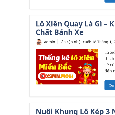
Lô Xiên Quay Là Gì – 
Chất Bánh Xe
admin
Lần cập nhật cuối:
18 Tháng 1, 
Lô xi
thích
sẽ cù
đến n
Xe
Nuôi Khung Lô Kép 3 