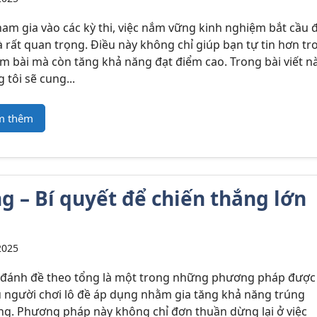
ham gia vào các kỳ thi, việc nắm vững kinh nghiệm bắt cầu 
à rất quan trọng. Điều này không chỉ giúp bạn tự tin hơn tr
àm bài mà còn tăng khả năng đạt điểm cao. Trong bài viết nà
 tôi sẽ cung...
m thêm
g – Bí quyết để chiến thắng lớn
2025
 đánh đề theo tổng là một trong những phương pháp được
 người chơi lô đề áp dụng nhằm gia tăng khả năng trúng
g. Phương pháp này không chỉ đơn thuần dừng lại ở việc