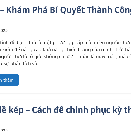
ủ – Khám Phá Bí Quyết Thành Côn
2025
tính đề bạch thủ là một phương pháp mà nhiều người chơi 
m kiếm để nâng cao khả năng chiến thắng của mình. Trở th
gười chơi lô tô giỏi không chỉ đơn thuần là may mắn, mà c
ó sự phân tích và...
m thêm
ề kép – Cách để chinh phục kỳ t
2025