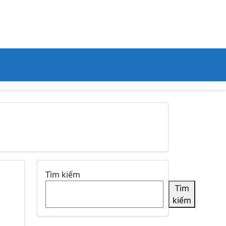
Tìm kiếm
Tìm
kiếm