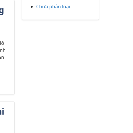
Chưa phân loại
g
lô
ành
òn
hi