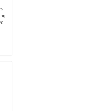
đề
ong
y,