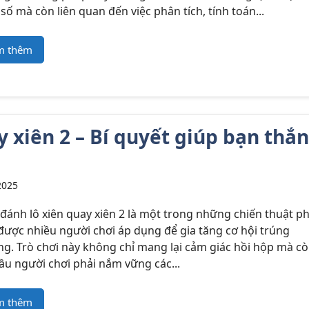
số mà còn liên quan đến việc phân tích, tính toán...
m thêm
y xiên 2 – Bí quyết giúp bạn thắ
2025
đánh lô xiên quay xiên 2 là một trong những chiến thuật p
được nhiều người chơi áp dụng để gia tăng cơ hội trúng
g. Trò chơi này không chỉ mang lại cảm giác hồi hộp mà c
ầu người chơi phải nắm vững các...
m thêm