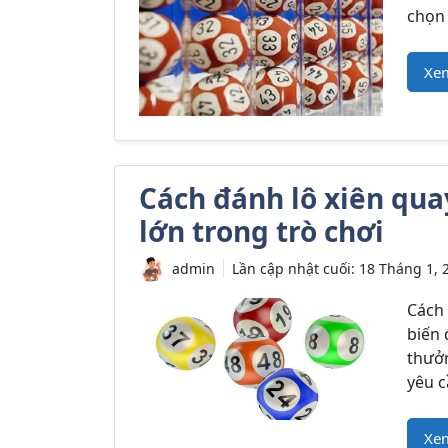
chọn 
Xe
Cách đánh lô xiên qua
lớn trong trò chơi
admin
Lần cập nhật cuối:
18 Tháng 1, 
Cách 
biến 
thưởn
yêu c
Xe