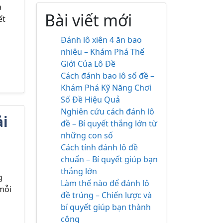
à
Bài viết mới
ết
Đánh lô xiên 4 ăn bao
nhiêu – Khám Phá Thế
Giới Của Lô Đề
Cách đánh bao lô số đề –
Khám Phá Kỹ Năng Chơi
Số Đề Hiệu Quả
Nghiên cứu cách đánh lô
ải
đề – Bí quyết thắng lớn từ
những con số
Cách tính đánh lô đề
chuẩn – Bí quyết giúp bạn
thắng lớn
g
Làm thế nào để đánh lô
 mỗi
đề trúng – Chiến lược và
bí quyết giúp bạn thành
công