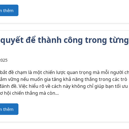
m thêm
 quyết để thành công trong từng
2025
bắt đề chạm là một chiến lược quan trọng mà mỗi người c
nắm vững nếu muốn gia tăng khả năng thắng trong các trò
đánh đề. Việc hiểu rõ về cách này không chỉ giúp bạn tối ưu
ơ hội chiến thắng mà còn...
m thêm