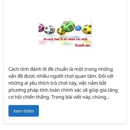
Cách tính đánh lô đề chuẩn là một trong những
vấn đề được nhiều người chơi quan tâm. Đối với
những ai yêu thích trò chơi này, việc nắm bắt
phương pháp tính toán chính xác sẽ giúp gia tăng
cơ hội chiến thắng. Trong bài viết này, chúng...
Xem thêm