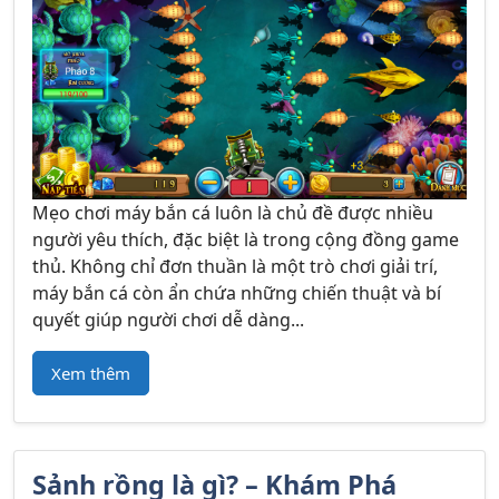
Mẹo chơi máy bắn cá luôn là chủ đề được nhiều
người yêu thích, đặc biệt là trong cộng đồng game
thủ. Không chỉ đơn thuần là một trò chơi giải trí,
máy bắn cá còn ẩn chứa những chiến thuật và bí
quyết giúp người chơi dễ dàng...
Xem thêm
Sảnh rồng là gì? – Khám Phá