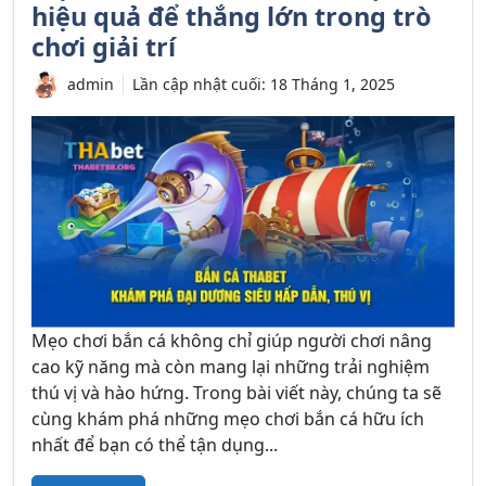
hiệu quả để thắng lớn trong trò
chơi giải trí
admin
Lần cập nhật cuối:
18 Tháng 1, 2025
Mẹo chơi bắn cá không chỉ giúp người chơi nâng
cao kỹ năng mà còn mang lại những trải nghiệm
thú vị và hào hứng. Trong bài viết này, chúng ta sẽ
cùng khám phá những mẹo chơi bắn cá hữu ích
nhất để bạn có thể tận dụng...