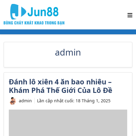
admin
Đánh lô xiên 4 ăn bao nhiêu –
Khám Phá Thế Giới Của Lô Đề
admin
Lần cập nhật cuối:
18 Tháng 1, 2025