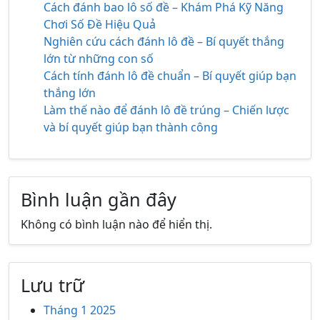
Cách đánh bao lô số đề – Khám Phá Kỹ Năng
Chơi Số Đề Hiệu Quả
Nghiên cứu cách đánh lô đề – Bí quyết thắng
lớn từ những con số
Cách tính đánh lô đề chuẩn – Bí quyết giúp bạn
thắng lớn
Làm thế nào để đánh lô đề trúng – Chiến lược
và bí quyết giúp bạn thành công
Bình luận gần đây
Không có bình luận nào để hiển thị.
Lưu trữ
Tháng 1 2025