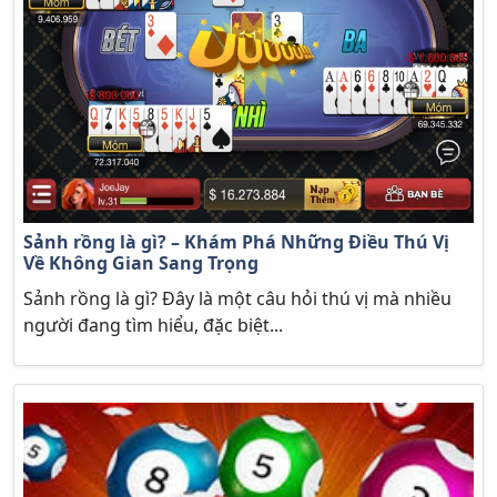
Sảnh rồng là gì? – Khám Phá Những Điều Thú Vị
Về Không Gian Sang Trọng
Sảnh rồng là gì? Đây là một câu hỏi thú vị mà nhiều
người đang tìm hiểu, đặc biệt...