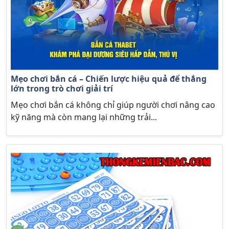
Mẹo chơi bắn cá – Chiến lược hiệu quả để thắng
lớn trong trò chơi giải trí
Mẹo chơi bắn cá không chỉ giúp người chơi nâng cao
kỹ năng mà còn mang lại những trải...