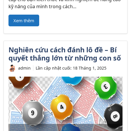
kỹ năng của mình trong cách...
Xem thêm
Nghiên cứu cách đánh lô đề – Bí
quyết thắng lớn từ những con số
admin
Lần cập nhật cuối:
18 Tháng 1, 2025