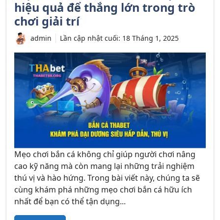
hiệu quả để thắng lớn trong trò
chơi giải trí
admin
Lần cập nhật cuối:
18 Tháng 1, 2025
Mẹo chơi bắn cá không chỉ giúp người chơi nâng
cao kỹ năng mà còn mang lại những trải nghiệm
thú vị và hào hứng. Trong bài viết này, chúng ta sẽ
cùng khám phá những mẹo chơi bắn cá hữu ích
nhất để bạn có thể tận dụng...