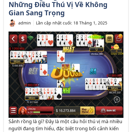
Những Điều Thú Vị Về Không
Gian Sang Trọng
admin
Lần cập nhật cuối:
18 Tháng 1, 2025
Sảnh rồng là gì? Đây là một câu hỏi thú vị mà nhiều
người đang tìm hiểu, đặc biệt trong bối cảnh kiến