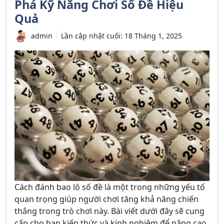
Phá Kỹ Năng Chơi Số Đề Hiệu
Quả
admin
Lần cập nhật cuối:
18 Tháng 1, 2025
Cách đánh bao lô số đề là một trong những yếu tố
quan trọng giúp người chơi tăng khả năng chiến
thắng trong trò chơi này. Bài viết dưới đây sẽ cung
cấp cho bạn kiến thức và kinh nghiệm để nâng cao