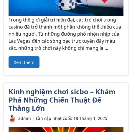
Trong thế giới giải trí hiện đại, các trò chơi trong
casino đã trở thành một phần không thể thiếu của
nhiều người. Từ những đường phố nhộn nhịp của
Las Vegas đến các sòng bạc trực tuyến đầy màu
sắc, những trò chơi này không chỉ mang lại...
Xem thêm
Kinh nghiệm chơi sicbo – Khám
Phá Những Chiến Thuật Để
Thắng Lớn
admin
Lần cập nhật cuối:
18 Tháng 1, 2025