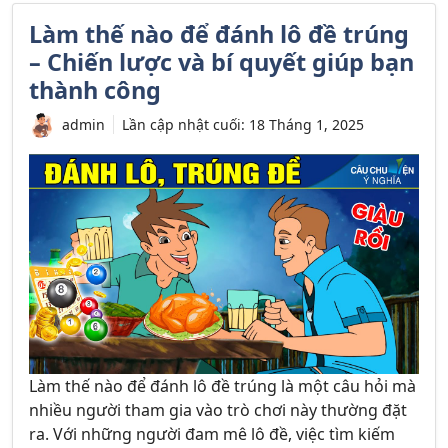
Làm thế nào để đánh lô đề trúng
– Chiến lược và bí quyết giúp bạn
thành công
admin
Lần cập nhật cuối:
18 Tháng 1, 2025
Làm thế nào để đánh lô đề trúng là một câu hỏi mà
nhiều người tham gia vào trò chơi này thường đặt
ra. Với những người đam mê lô đề, việc tìm kiếm