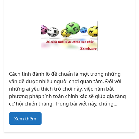
Cách tính đánh lô đề chuẩn là một trong những
vấn đề được nhiều người chơi quan tâm. Đối với
những ai yêu thích trò chơi này, việc nắm bắt
phương pháp tính toán chính xác sẽ giúp gia tăng
cơ hội chiến thắng. Trong bài viết này, chúng...
Xem thêm