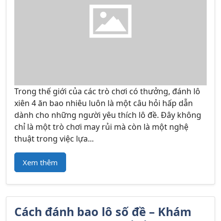
Trong thế giới của các trò chơi có thưởng, đánh lô
xiên 4 ăn bao nhiêu luôn là một câu hỏi hấp dẫn
dành cho những người yêu thích lô đề. Đây không
chỉ là một trò chơi may rủi mà còn là một nghệ
thuật trong việc lựa...
Xem thêm
Cách đánh bao lô số đề – Khám