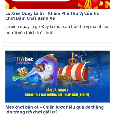
Lô Xiên Quay Là Gì – Khám Phá Thú Vị Của Trò
Chơi Đậm Chất Bánh Xe
Lô xiên quay là gì? Đây là một câu hỏi thú vị mà nhiều
người yêu thích trò chơi...
Mẹo chơi bắn cá – Chiến lược hiệu quả để thắng
lớn trong trò chơi giải trí