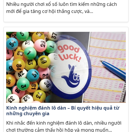
Nhiều người chơi xổ số luôn tìm kiếm những cách
mới để gia tăng cơ hội thắng cược, và...
Kinh nghiệm đánh lô dàn – Bí quyết hiệu quả từ
những chuyên gia
Khi nhắc đến kinh nghiệm đánh lô dàn, nhiều người
chơi thường cảm thấy hồi hộp và mong muốn...