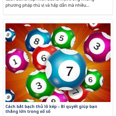
phương pháp thú vị và hấp dẫn mà nhiều...
Cách bắt bạch thủ lô kép – Bí quyết giúp bạn
thắng lớn trong xổ số