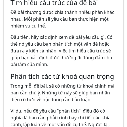
Tìm hiểu cấu trúc của đề bài
Đề bài thường được chia thành nhiều phần khác
nhau. Mỗi phần sẽ yêu cầu bạn thực hiện một
nhiệm vụ cụ thể.
Đầu tiên, hãy xác định xem đề bài yêu cầu gì. Có
thể nó yêu cầu bạn phân tích một vấn đề hoặc
đưa ra ý kiến cá nhân. Việc tìm hiểu cấu trúc sẽ
giúp bạn xác định được hướng đi đúng đắn cho
bài làm của mình.
Phân tích các từ khoá quan trọng
Trong mỗi đề bài, sẽ có những từ khoá chính mà
bạn cần chú ý. Những từ này sẽ giúp bạn nhận
diện rõ hơn về nội dung cần bàn luận.
Ví dụ, nếu đề yêu cầu “phân tích”, điều đó có
nghĩa là bạn cần phải trình bày chi tiết các khía
cạnh, lập luận về một vấn đề cụ thể. Ngược lại,