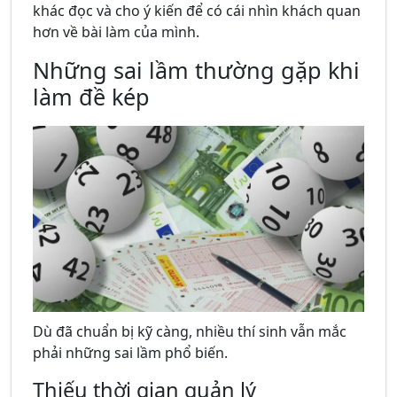
khác đọc và cho ý kiến để có cái nhìn khách quan
hơn về bài làm của mình.
Những sai lầm thường gặp khi
làm đề kép
Dù đã chuẩn bị kỹ càng, nhiều thí sinh vẫn mắc
phải những sai lầm phổ biến.
Thiếu thời gian quản lý