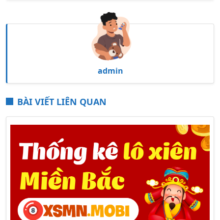
admin
BÀI VIẾT LIÊN QUAN