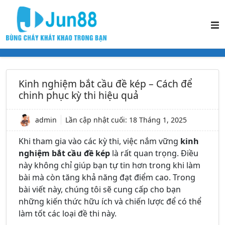
Kinh nghiệm bắt cầu đề kép – Cách để
chinh phục kỳ thi hiệu quả
admin
Lần cập nhật cuối:
18 Tháng 1, 2025
Khi tham gia vào các kỳ thi, việc nắm vững
kinh
nghiệm bắt cầu đề kép
là rất quan trọng. Điều
này không chỉ giúp bạn tự tin hơn trong khi làm
bài mà còn tăng khả năng đạt điểm cao. Trong
bài viết này, chúng tôi sẽ cung cấp cho bạn
những kiến thức hữu ích và chiến lược để có thể
làm tốt các loại đề thi này.