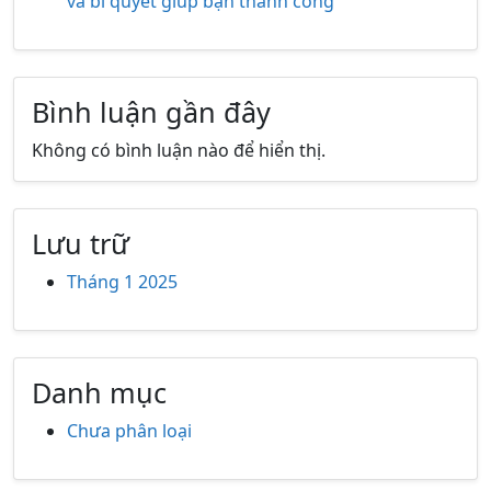
và bí quyết giúp bạn thành công
Bình luận gần đây
Không có bình luận nào để hiển thị.
Lưu trữ
Tháng 1 2025
Danh mục
Chưa phân loại