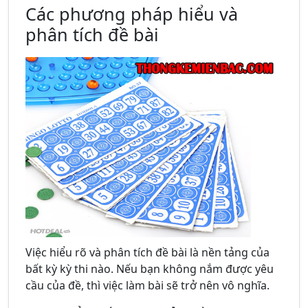
Các phương pháp hiểu và
phân tích đề bài
Việc hiểu rõ và phân tích đề bài là nền tảng của
bất kỳ kỳ thi nào. Nếu bạn không nắm được yêu
cầu của đề, thì việc làm bài sẽ trở nên vô nghĩa.