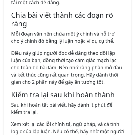
tải một cách dễ dàng.
Chia bài viết thành các đoạn rõ
ràng
Mỗi đoạn văn nên chứa một ý chính và hỗ trợ
cho ý chính đó bằng lý luận hoặc ví dụ cụ thể.
Điều này giúp người đọc dễ dàng theo dõi lập
luận của bạn, đồng thời tạo cảm giác mạch lạc
cho toàn bộ bài làm. Nên nhớ rằng phần mở đầu
và kết thúc cũng rất quan trọng. Hãy dành thời
gian cho 2 phần này để gây ấn tượng tốt.
Kiểm tra lại sau khi hoàn thành
Sau khi hoàn tất bài viết, hãy dành ít phút để
kiểm tra lại.
Xem xét lại các lỗi chính tả, ngữ pháp, và cả tính
logic của lập luận. Nếu có thể, hãy nhờ một người