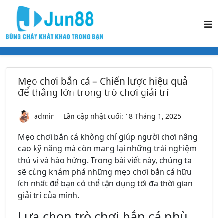
Mẹo chơi bắn cá – Chiến lược hiệu quả
để thắng lớn trong trò chơi giải trí
admin
Lần cập nhật cuối:
18 Tháng 1, 2025
Mẹo chơi bắn cá không chỉ giúp người chơi nâng
cao kỹ năng mà còn mang lại những trải nghiệm
thú vị và hào hứng. Trong bài viết này, chúng ta
sẽ cùng khám phá những mẹo chơi bắn cá hữu
ích nhất để bạn có thể tận dụng tối đa thời gian
giải trí của mình.
Lựa chọn trò chơi bắn cá phù