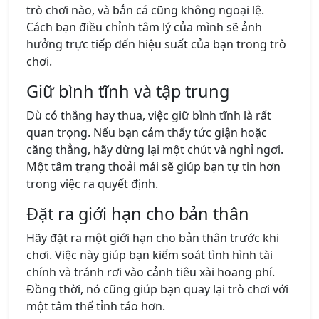
trò chơi nào, và bắn cá cũng không ngoại lệ.
Cách bạn điều chỉnh tâm lý của mình sẽ ảnh
hưởng trực tiếp đến hiệu suất của bạn trong trò
chơi.
Giữ bình tĩnh và tập trung
Dù có thắng hay thua, việc giữ bình tĩnh là rất
quan trọng. Nếu bạn cảm thấy tức giận hoặc
căng thẳng, hãy dừng lại một chút và nghỉ ngơi.
Một tâm trạng thoải mái sẽ giúp bạn tự tin hơn
trong việc ra quyết định.
Đặt ra giới hạn cho bản thân
Hãy đặt ra một giới hạn cho bản thân trước khi
chơi. Việc này giúp bạn kiểm soát tình hình tài
chính và tránh rơi vào cảnh tiêu xài hoang phí.
Đồng thời, nó cũng giúp bạn quay lại trò chơi với
một tâm thế tỉnh táo hơn.