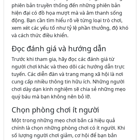
phiên bản truyền thống đến những phiên bản
hiện đại có đồ họa mượt mà và âm thanh sống
động. Bạn cần tìm hiểu rõ về từng loại trò chơi,
xem xét các yếu tố như tỷ lệ phần thưởng, độ khó
và cách thức điều khiển.
Đọc đánh giá và hướng dẫn
Trước khi tham gia, hãy đọc các đánh giá từ
người chơi khác và theo dõi các hướng dẫn trực
tuyến. Các diễn đàn và trang mạng xã hội là nơi
cung cấp nhiều thông tin hữu ích. Những người
chơi dày dạn kinh nghiệm sẽ chia sẻ những mẹo
quý báu mà bạn không nên bỏ lỡ.
Chọn phòng chơi ít người
Một trong những mẹo chơi bắn cá hiệu quả
chính là chọn những phòng chơi có ít người. Khi
số lượng người chơi giảm, cơ hội để bạn bắn