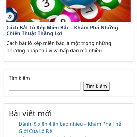
Cách Bắt Lô Kép Miền Bắc – Khám Phá Những
Chiến Thuật Thắng Lợi
Cách bắt lô kép miền bắc là một trong những
phương pháp thú vị và hấp dẫn mà nhiều...
Tìm kiếm
Tìm kiếm
Bài viết mới
Đánh lô xiên 4 ăn bao nhiêu – Khám Phá Thế
Giới Của Lô Đề