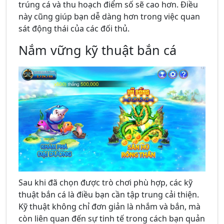
trúng cá và thu hoạch điểm số sẽ cao hơn. Điều
này cũng giúp bạn dễ dàng hơn trong việc quan
sát động thái của các đối thủ.
Nắm vững kỹ thuật bắn cá
Sau khi đã chọn được trò chơi phù hợp, các kỹ
thuật bắn cá là điều bạn cần tập trung cải thiện.
Kỹ thuật không chỉ đơn giản là nhắm và bắn, mà
còn liên quan đến sự tinh tế trong cách bạn quản