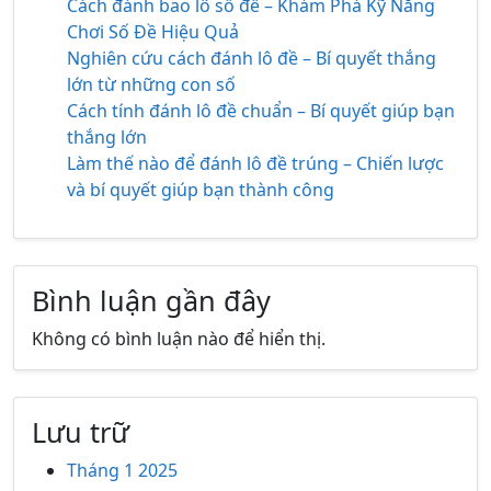
Cách đánh bao lô số đề – Khám Phá Kỹ Năng
Chơi Số Đề Hiệu Quả
Nghiên cứu cách đánh lô đề – Bí quyết thắng
lớn từ những con số
Cách tính đánh lô đề chuẩn – Bí quyết giúp bạn
thắng lớn
Làm thế nào để đánh lô đề trúng – Chiến lược
và bí quyết giúp bạn thành công
Bình luận gần đây
Không có bình luận nào để hiển thị.
Lưu trữ
Tháng 1 2025