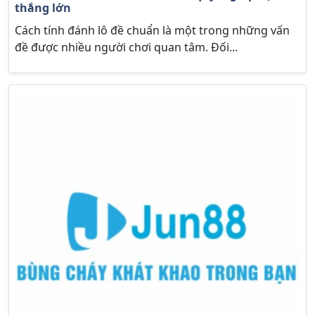
thắng lớn
Cách tính đánh lô đề chuẩn là một trong những vấn
đề được nhiều người chơi quan tâm. Đối...