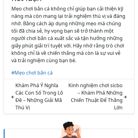
Mẹo chơi bắn cá không chỉ giúp bạn cải thiện kỹ
năng mà còn mang lại trải nghiệm thú vị và đáng
nhớ. Bằng cách áp dụng những mẹo mà chúng
tôi đã chia sẻ, hy vọng bạn sẽ trở thành một
người chơi bắn cá xuất sắc và tận hưởng những
giây phút giải trí tuyệt vời. Hãy nhớ rằng trò chơi
không chỉ là về chiến thắng mà còn là sự vui vẻ
và trải nghiệm cùng bạn bè.
#Mẹo chơi bắn cá
Khám Phá Ý Nghĩa
Kinh nghiệm chơi sicbo
Các Con Số Trong Lô
– Khám Phá Những
Đề – Những Giải Mã
Chiến Thuật Để Thắng
Thú Vị
Lớn