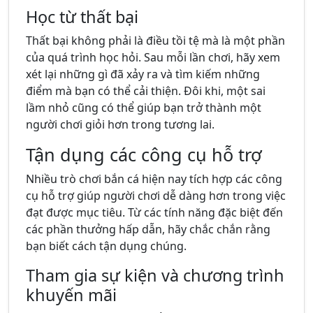
Học từ thất bại
Thất bại không phải là điều tồi tệ mà là một phần
của quá trình học hỏi. Sau mỗi lần chơi, hãy xem
xét lại những gì đã xảy ra và tìm kiếm những
điểm mà bạn có thể cải thiện. Đôi khi, một sai
lầm nhỏ cũng có thể giúp bạn trở thành một
người chơi giỏi hơn trong tương lai.
Tận dụng các công cụ hỗ trợ
Nhiều trò chơi bắn cá hiện nay tích hợp các công
cụ hỗ trợ giúp người chơi dễ dàng hơn trong việc
đạt được mục tiêu. Từ các tính năng đặc biệt đến
các phần thưởng hấp dẫn, hãy chắc chắn rằng
bạn biết cách tận dụng chúng.
Tham gia sự kiện và chương trình
khuyến mãi