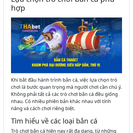
hợp
Khi bắt đầu hành trình bắn cá, việc lựa chọn trò
chơi là bước quan trọng mà người chơi cần chú ý.
Không phải tất cả các trò chơi bắn cá đều giống
nhau. Có nhiều phiên bản khác nhau với tính
năng và cách chơi riêng biệt.
Tìm hiểu về các loại bắn cá
Trò chơi bắn cá hiện nay rất đa dạng, từ những