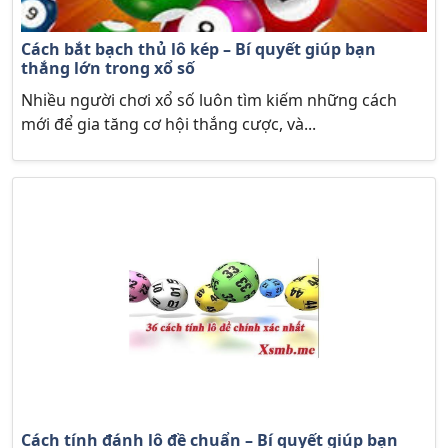
Cách bắt bạch thủ lô kép – Bí quyết giúp bạn
thắng lớn trong xổ số
Nhiều người chơi xổ số luôn tìm kiếm những cách
mới để gia tăng cơ hội thắng cược, và...
Cách tính đánh lô đề chuẩn – Bí quyết giúp bạn