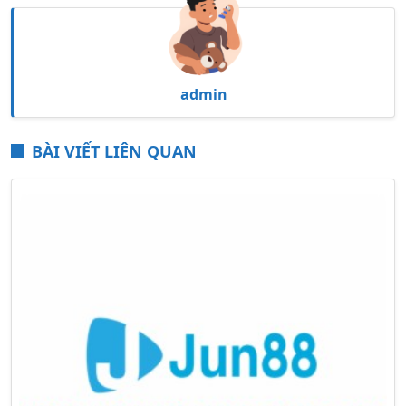
admin
BÀI VIẾT LIÊN QUAN