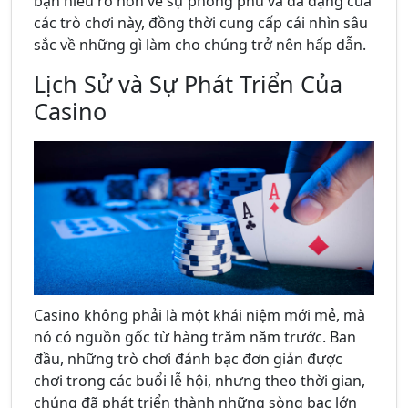
bạn hiểu rõ hơn về sự phong phú và đa dạng của
các trò chơi này, đồng thời cung cấp cái nhìn sâu
sắc về những gì làm cho chúng trở nên hấp dẫn.
Lịch Sử và Sự Phát Triển Của
Casino
Casino không phải là một khái niệm mới mẻ, mà
nó có nguồn gốc từ hàng trăm năm trước. Ban
đầu, những trò chơi đánh bạc đơn giản được
chơi trong các buổi lễ hội, nhưng theo thời gian,
chúng đã phát triển thành những sòng bạc lớn