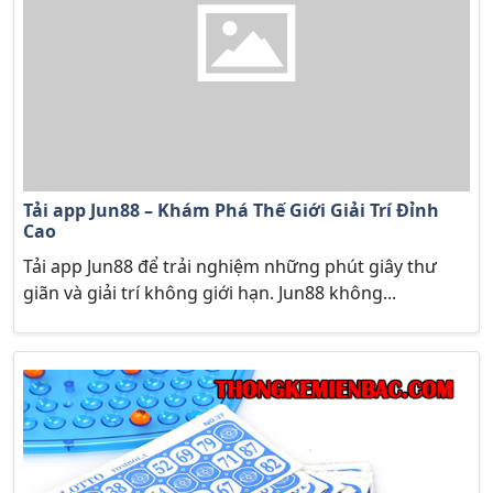
Tải app Jun88 – Khám Phá Thế Giới Giải Trí Đỉnh
Cao
Tải app Jun88 để trải nghiệm những phút giây thư
giãn và giải trí không giới hạn. Jun88 không...