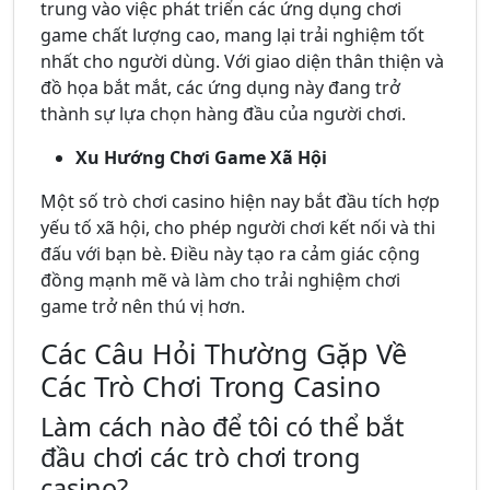
trung vào việc phát triển các ứng dụng chơi
game chất lượng cao, mang lại trải nghiệm tốt
nhất cho người dùng. Với giao diện thân thiện và
đồ họa bắt mắt, các ứng dụng này đang trở
thành sự lựa chọn hàng đầu của người chơi.
Xu Hướng Chơi Game Xã Hội
Một số trò chơi casino hiện nay bắt đầu tích hợp
yếu tố xã hội, cho phép người chơi kết nối và thi
đấu với bạn bè. Điều này tạo ra cảm giác cộng
đồng mạnh mẽ và làm cho trải nghiệm chơi
game trở nên thú vị hơn.
Các Câu Hỏi Thường Gặp Về
Các Trò Chơi Trong Casino
Làm cách nào để tôi có thể bắt
đầu chơi các trò chơi trong
casino?