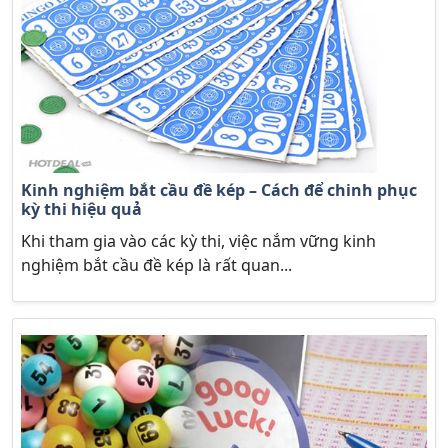
Kinh nghiệm bắt cầu đề kép – Cách để chinh phục
kỳ thi hiệu quả
Khi tham gia vào các kỳ thi, việc nắm vững kinh
nghiệm bắt cầu đề kép là rất quan...