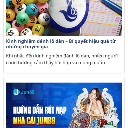
Kinh nghiệm đánh lô dàn – Bí quyết hiệu quả từ
những chuyên gia
Khi nhắc đến kinh nghiệm đánh lô dàn, nhiều người
chơi thường cảm thấy hồi hộp và mong muốn...