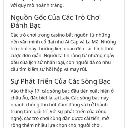
với quy mô hoành tráng.
Nguồn Gốc Của Các Trò Chơi
Đánh Bạc
Các trò chơi trong casino bắt nguồn từ những
nền văn minh cổ đại như Ai Cập và La Mã. Những
trò chơi này thường liên quan đến các hình thức
cược đơn giản. Người ta tin rằng từ những ngày
đầu của lịch sử nhân loại, con người đã có nhu
cầu tìm kiếm sự hồi hộp và may rủi.
Sự Phát Triển Của Các Sòng Bạc
Vào thế kỷ 17, các sòng bạc đầu tiên xuất hiện ở
châu Âu, đặc biệt là tại Italy. Các sòng bạc này
nhanh chóng thu hút đám đông và trở thành
trung tâm giải trí. Với sự phát triển của công
nghệ, các trò chơi cũng dần được cải tiến, mở
rộng thêm nhiều lựa chọn cho người chơi.