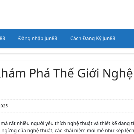
n88
Đăng nhập Jun88
Cách Đăng Ký Jun88
– Khám Phá Thế Giới Nghệ
2025
vị mà rất nhiều người yêu thích nghệ thuật và thiết kế đang 
ông ngừng của nghệ thuật, các khái niệm mới mẻ như kép lệc