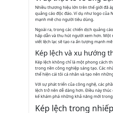
Nhiều thương hiệu lớn trên thế giới đã 
quảng cáo độc đáo. Ví dụ như logo của N
mạnh mẽ cho người tiêu dùng.
Ngoài ra, trong các chiến dịch quảng cá
hấp dẫn và thu hút người xem hơn. Một 
viết lệch lạc sẽ tạo ra ấn tượng mạnh m
Kép lệch và xu hướng th
Kép lệch không chỉ là một phong cách t
trong nền công nghiệp sáng tạo. Các nhà
thể hiện cái tôi cá nhân và tạo nên nhữ
Với sự phát triển của công nghệ, các ph
lệch trở nên dễ dàng hơn. Điều này thúc
kế khám phá những khả năng mới trong 
Kép lệch trong nhiế