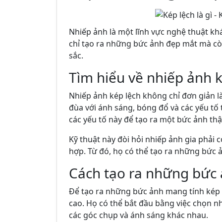
Nhiếp ảnh là một lĩnh vực nghệ thuật kh
chỉ tạo ra những bức ảnh đẹp mắt mà c
sắc.
Tìm hiểu về nhiếp ảnh k
Nhiếp ảnh kép lệch không chỉ đơn giản là
đùa với ánh sáng, bóng đổ và các yếu tố 
các yếu tố này để tạo ra một bức ảnh thậ
Kỹ thuật này đòi hỏi nhiếp ảnh gia phải 
hợp. Từ đó, họ có thể tạo ra những bức ả
Cách tạo ra những bức 
Để tạo ra những bức ảnh mang tính kép l
cao. Họ có thể bắt đầu bằng việc chọn n
các góc chụp và ánh sáng khác nhau.