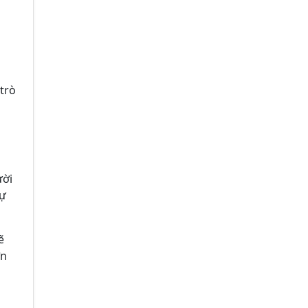
trò
ười
sự
ẽ
ơn