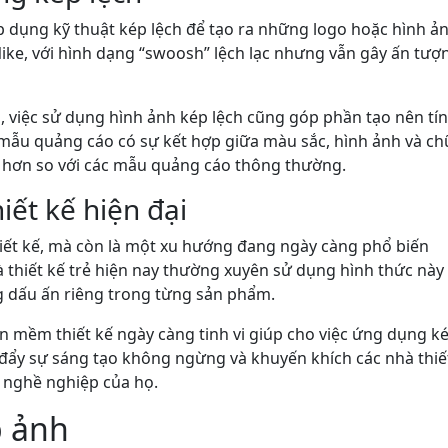
áp dụng kỹ thuật kép lệch để tạo ra những logo hoặc hình ả
ike, với hình dạng “swoosh” lệch lạc nhưng vẫn gây ấn tượ
o, việc sử dụng hình ảnh kép lệch cũng góp phần tạo nên tí
mẫu quảng cáo có sự kết hợp giữa màu sắc, hình ảnh và ch
ẽ hơn so với các mẫu quảng cáo thông thường.
iết kế hiện đại
hiết kế, mà còn là một xu hướng đang ngày càng phổ biến
 thiết kế trẻ hiện nay thường xuyên sử dụng hình thức này
ng dấu ấn riêng trong từng sản phẩm.
ần mềm thiết kế ngày càng tinh vi giúp cho việc ứng dụng k
 đẩy sự sáng tạo không ngừng và khuyến khích các nhà thiế
nghề nghiệp của họ.
p ảnh