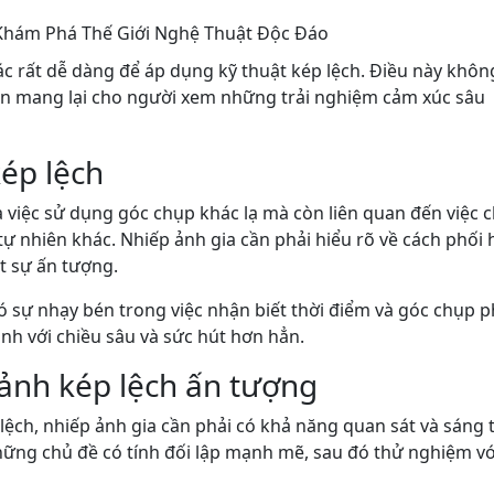
ác rất dễ dàng để áp dụng kỹ thuật kép lệch. Điều này khôn
òn mang lại cho người xem những trải nghiệm cảm xúc sâu
ép lệch
 việc sử dụng góc chụp khác lạ mà còn liên quan đến việc c
tự nhiên khác. Nhiếp ảnh gia cần phải hiểu rõ về cách phối
t sự ấn tượng.
có sự nhạy bén trong việc nhận biết thời điểm và góc chụp 
nh với chiều sâu và sức hút hơn hẳn.
ảnh kép lệch ấn tượng
ệch, nhiếp ảnh gia cần phải có khả năng quan sát và sáng 
hững chủ đề có tính đối lập mạnh mẽ, sau đó thử nghiệm vớ