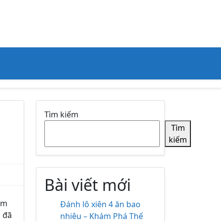
Tìm kiếm
Tìm
kiếm
Bài viết mới
tìm
Đánh lô xiên 4 ăn bao
h đã
nhiêu – Khám Phá Thế