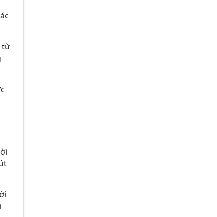
hác
 từ
g
ức
ời
út
ời
m