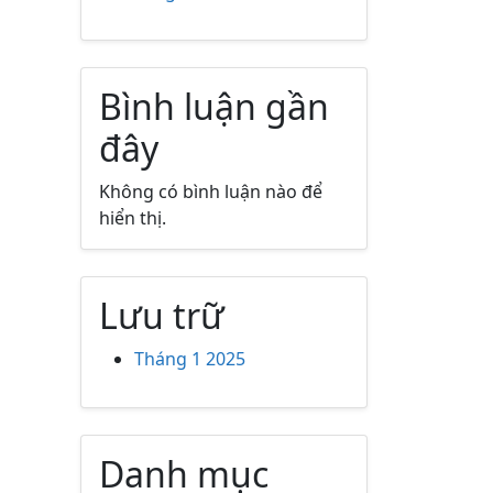
Bình luận gần
đây
Không có bình luận nào để
hiển thị.
Lưu trữ
Tháng 1 2025
Danh mục