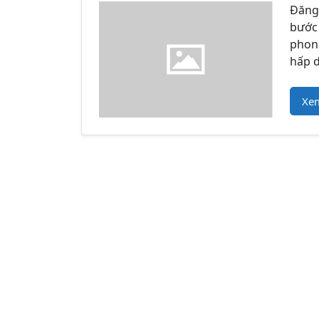
Đăng 
bước 
phong
hấp d
Xe